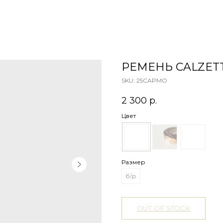
РЕМЕНЬ CALZETT
SKU:
25CAPMO
2 300
р.
Цвет
Размер
б/р
OUT OF STOCK