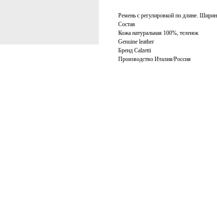
Ремень с регулировкой по длине. Ширин
Состав
Кожа натуральная 100%, теленок
Genuine leather
Бренд Calzetti
Производство Италия/Россия