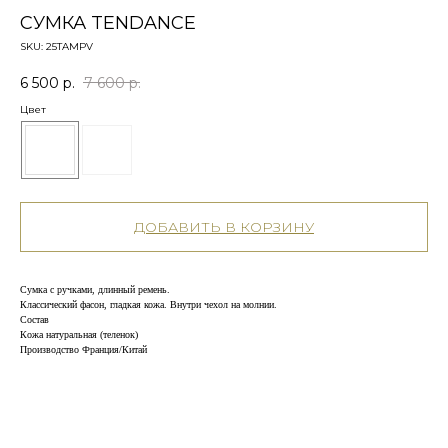
СУМКА TENDANCE
SKU:
25TAMPV
6 500
р.
7 600
р.
Цвет
ДОБАВИТЬ В КОРЗИНУ
Сумка с ручками, длинный ремень.
Классический фасон, гладкая кожа. Внутри чехол на молнии.
Состав
Кожа натуральная (теленок)
Производство Франция/Китай