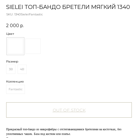
SIELEI ТОП-БАНДО БРЕТЕЛИ МЯГКИЙ 1340
SKU:
1340SieleiFantastic
2 000
р.
Цвет
Размер
3В
4В
Коллекция
Fantastic
OUT OF STOCK
Прекрасный топ-бандо из микрофибры с отстегивающимися бретелями на косточках, без
уплотненных чашек. База под костюм или платье.