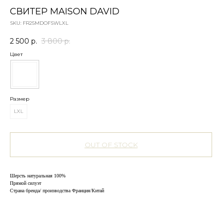
СВИТЕР MAISON DAVID
SKU:
FR25MDOFSWLXL
2 500
р.
3 800
р.
Цвет
Размер
LXL
OUT OF STOCK
Шерсть натуральная 100%
Прямой силуэт
Страна бренда/ производства Франция/Китай