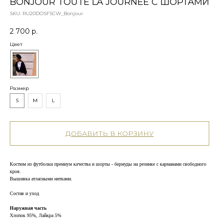
BONJOUR TOUTE LA JOURNEE С ШОРТАМИ
SKU:
RU20DOSFSCW_Bonjour
2 700
р.
Цвет
Размер
S
M
L
ДОБАВИТЬ В КОРЗИНУ
Костюм из футболки премиум качества и шорты - бермуды на резинке с карманами свободного
кроя.
Вышивка атласными нитками.
Состав и уход
Наружная часть
Хлопок 95%, Лайкра 5%