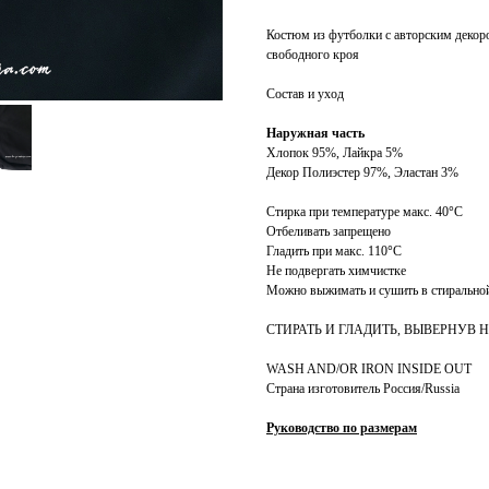
Костюм из футболки с авторским декор
свободного кроя
Состав и уход
Наружная часть
Хлопок 95%, Лайкра 5%
Декор Полиэстер 97%, Эластан 3%
Стирка при температуре макс. 40
°
C
Отбеливать запрещено
Гладить при макс. 110
°
C
Не подвергать химчистке
Можно выжимать и сушить в стирально
СТИРАТЬ И ГЛАДИТЬ, ВЫВЕРНУВ
WASH AND/OR IRON INSIDE OUT
Страна изготовитель Россия/Russia
Руководство по размерам