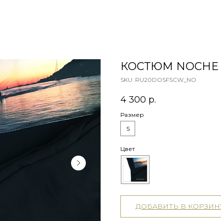
КОСТЮМ NOCHE
SKU:
RU20DOSFSCW_NO
4 300
р.
Размер
S
Цвет
ДОБАВИТЬ В КОРЗИН