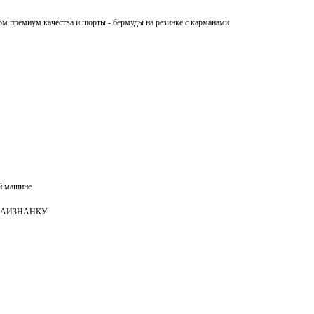
ом премиум качества и шорты - бермуды на резинке с карманами
й машине
 НАИЗНАНКУ