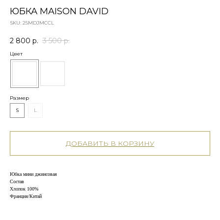
ЮБКА MAISON DAVID
SKU:
25MDJMCCL
2 800
р.
3 500
р.
Цвет
Размер
S
L
ДОБАВИТЬ В КОРЗИНУ
Юбка мини джинсовая
Состав
Хлопок 100%
Франция/Китай