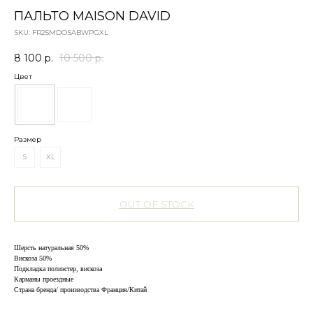
ПАЛЬТО MAISON DAVID
SKU:
FR25MDOSABWPGXL
8 100
р.
10 500
р.
Цвет
Размер
S
XL
OUT OF STOCK
Шерсть натуральная 50%
Вискоза 50%
Подкладка полиэстер, вискоза
Карманы проездные
Страна бренда/ производства Франция/Китай