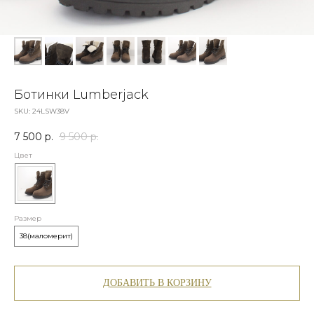
Ботинки Lumberjack
SKU:
24LSW38V
7 500
р.
9 500
р.
Цвет
Размер
38(маломерит)
ДОБАВИТЬ В КОРЗИНУ