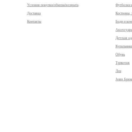
Условия покупки/обмена/возврата
Футболки 
Доставка
Костюмы, х
Контакты
Боди и ко
Аксессуар
Детская о
Купальник
Обувь
Трикотаж
Лен
Jeans Брю