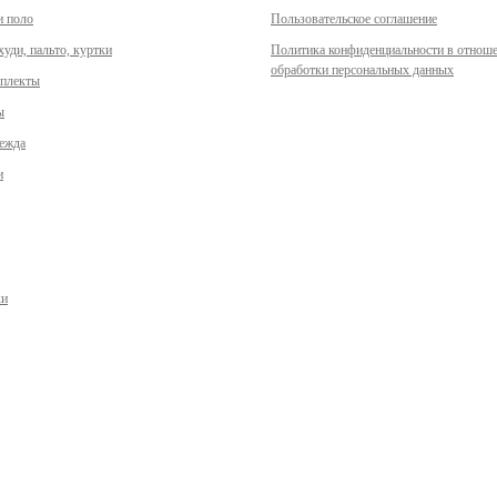
и поло
Пользовательское соглашение
уди, пальто, куртки
Политика конфиденциальности в отнош
обработки персональных данных
мплекты
ы
дежда
и
ки